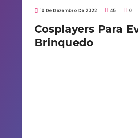
10 De Dezembro De 2022
45
0
Atividades
Corporativo
Cosplayers Para E
Brinquedo